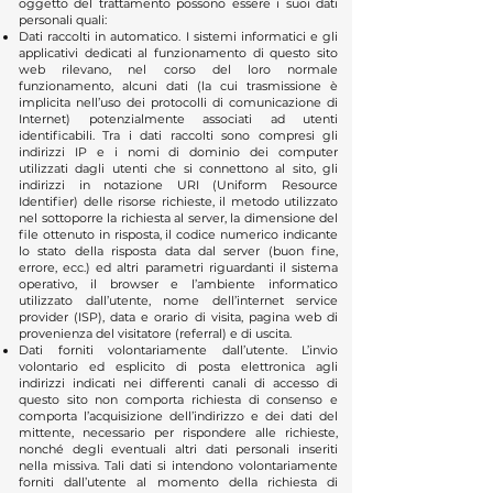
oggetto del trattamento possono essere i suoi dati
personali quali:
Dati raccolti in automatico. I sistemi informatici e gli
applicativi dedicati al funzionamento di questo sito
web rilevano, nel corso del loro normale
funzionamento, alcuni dati (la cui trasmissione è
implicita nell’uso dei protocolli di comunicazione di
Internet) potenzialmente associati ad utenti
identificabili. Tra i dati raccolti sono compresi gli
indirizzi IP e i nomi di dominio dei computer
utilizzati dagli utenti che si connettono al sito, gli
indirizzi in notazione URI (Uniform Resource
Identifier) delle risorse richieste, il metodo utilizzato
nel sottoporre la richiesta al server, la dimensione del
file ottenuto in risposta, il codice numerico indicante
lo stato della risposta data dal server (buon fine,
errore, ecc.) ed altri parametri riguardanti il sistema
operativo, il browser e l’ambiente informatico
utilizzato dall’utente, nome dell’internet service
provider (ISP), data e orario di visita, pagina web di
provenienza del visitatore (referral) e di uscita.
Dati forniti volontariamente dall’utente. L’invio
volontario ed esplicito di posta elettronica agli
indirizzi indicati nei differenti canali di accesso di
questo sito non comporta richiesta di consenso e
comporta l’acquisizione dell’indirizzo e dei dati del
mittente, necessario per rispondere alle richieste,
nonché degli eventuali altri dati personali inseriti
nella missiva. Tali dati si intendono volontariamente
forniti dall’utente al momento della richiesta di