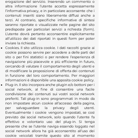
erogazione del servizio. Inserendo un commento o
altra informazione l’utente accetta espressamente
l’informativa privacy, e in particolare acconsente che i
contenuti inseriti siano liberamente diffusi anche a
terzi. Al contrario, specifiche informative di sintesi
saranno riportate o visualizzate nelle pagine del sito
predisposte per particolari servizi a richiesta (form).
L’utente dovrà pertanto acconsentire esplicitamente
all’utilizzo dei dati riportati in questi form per poter
inviare la richiesta.
Cookies. Il sito utilizza cookie. I dati raccolti grazie ai
cookie possono servire per accedere a delle parti del
sito o per fini statistici o per rendere l’esperienza di
navigazione più piacevole e più efficiente in futuro,
cercando di valutare il comportamento degli utenti e
di modificare la proposizione di offerta dei contenuti
in funzione del loro comportamento. Per maggiori
informazioni è disponibile una apposita cookie policy.
Plug-in. Il sito incorpora anche plugin e/o bottoni per i
social network, al fine di consentire una facile
condivisione dei contenuti sui vostri social network
preferiti. Tali plug-in sono programmati in modo da
non impostare alcun cookie all’accesso della pagina,
per salvaguardare la privacy degli utenti.
Eventualmente i cookie vengono impostati, se così
previsto dai social network, solo quando l’utente fa
effettivo e volontario uso del plug-in. Si tenga
presente che se l’utente naviga essendo loggato nel
social network allora ha già acconsentito all’uso dei
cookie veicolati tramite questo sito al momento