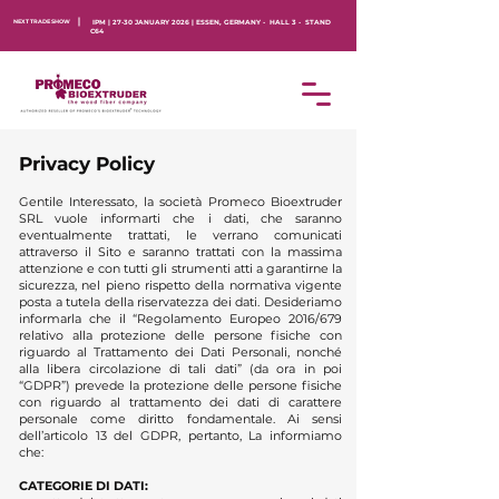
NEXT TRADE SHOW
IPM | 27-30 JANUARY 2026 | ESSEN, GERMANY - HALL 3 - STAND
C64
Privacy Policy
G
entile Interessato, la società Promeco Bioextruder
SRL vuole informarti che i dati, che saranno
eventualmente trattati, le verrano comunicati
attraverso il Sito e saranno trattati con la massima
attenzione e con tutti gli strumenti atti a garantirne la
sicurezza, nel pieno rispetto della normativa vigente
posta a tutela della riservatezza dei dati. Desideriamo
informarla che il “Regolamento Europeo 2016/679
relativo alla protezione delle persone fisiche con
riguardo al Trattamento dei Dati Personali, nonché
alla libera circolazione di tali dati” (da ora in poi
“GDPR”) prevede la protezione delle persone fisiche
con riguardo al trattamento dei dati di carattere
personale come diritto fondamentale. Ai sensi
dell’articolo 13 del GDPR, pertanto, La informiamo
che:
CATEGORIE DI DATI: