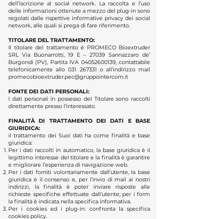
dell’iscrizione al social network. La raccolta e l’uso
delle informazioni ottenute a mezzo del plug-in sono
regolati dalle rispettive informative privacy dei social
network, alle quali si prega di fare riferimento.
TITOLARE DEL TRATTAMENTO:
Il titolare del trattamento è PROMECO Bioextruder
SRL Via Buonarrotti, 19 E – 27039 Sannazzaro de’
Burgondi (PV), Partita IVA
04052600139
, contattabile
telefonicamente allo
031 267331
o all’indirizzo mail
promecobioextruder.pec@gruppointercom.it
FONTE DEI DATI PERSONALI:
I dati personali in possesso del Titolare sono raccolti
direttamente presso l’interessato.
FINALITÀ DI TRATTAMENTO DEI DATI E BASE
GIURIDICA:
il trattamento dei Suoi dati ha come finalità e base
giuridica:
Per i dati raccolti in automatico, la base giuridica è il
legittimo interesse del titolare e la finalità è garantire
e migliorare l’esperienza di navigazione web.
Per i dati forniti volontariamente dall’utente, la base
giuridica è il consenso e, per l’invio di mail ai nostri
indirizzi, la finalità è poter inviare risposte alle
richieste specifiche effettuate dall’utente; per i form
la finalità è indicata nella specifica informativa.
Per i cookies ed i plug-in: confronta la specifica
cookies policy.