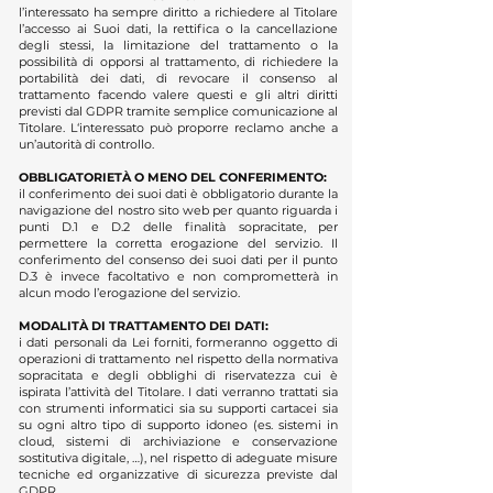
l’interessato ha sempre diritto a richiedere al Titolare
l’accesso ai Suoi dati, la rettifica o la cancellazione
degli stessi, la limitazione del trattamento o la
possibilità di opporsi al trattamento, di richiedere la
portabilità dei dati, di revocare il consenso al
trattamento facendo valere questi e gli altri diritti
previsti dal GDPR tramite semplice comunicazione al
Titolare. L‘interessato può proporre reclamo anche a
un’autorità di controllo.
OBBLIGATORIETÀ O MENO DEL CONFERIMENTO:
il conferimento dei suoi dati è obbligatorio durante la
navigazione del nostro sito web per quanto riguarda i
punti D.1 e D.2 delle finalità sopracitate, per
permettere la corretta erogazione del servizio. Il
conferimento del consenso dei suoi dati per il punto
D.3 è invece facoltativo e non comprometterà in
alcun modo l’erogazione del servizio.
MODALITÀ DI TRATTAMENTO DEI DATI:
i dati personali da Lei forniti, formeranno oggetto di
operazioni di trattamento nel rispetto della normativa
sopracitata e degli obblighi di riservatezza cui è
ispirata l’attività del Titolare. I dati verranno trattati sia
con strumenti informatici sia su supporti cartacei sia
su ogni altro tipo di supporto idoneo (es. sistemi in
cloud, sistemi di archiviazione e conservazione
sostitutiva digitale, …), nel rispetto di adeguate misure
tecniche ed organizzative di sicurezza previste dal
GDPR.