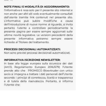
NOTE FINALI E MODALITÀ DI AGGIORNAMENTO:
l’informativa è resa solo per il presente sito internet e
non anche per altri siti web eventualmente consultati
dall’utente tramite link contenuti nel presente sito.
L’informativa può subire modifiche a causa
dell’introduzione di nuove norme al riguardo, si invita
pertanto l’utente a controllare periodicamente la
presente pagina per essere sempre aggiornati sulle
ultime novità legislative. Le versioni precedenti della
presente informativa potranno sempre essere
richieste al Titolare del trattamento.
PROCESSI DECISIONALI AUTOMATIZZATI:
Non sono previsti processi decisionali automatizzati.
INFORMATIVA ISCRIZIONE NEWSLETTER:
In base alla legge europea sulla sicurezza dei dati
(Art.13, Regolamento Europeo 2016/679) l’Utente
prende atto che PROMECO Bioextruder con unico
socio si impegna a trattare i dati personali dell’Utente
secondo i principi di correttezza, liceità e trasparenza
e di tutela della riservatezza. Pertanto, si informa
l’Utente che:
CATEGOR
IE DI DATI:
oggetto del trattamento possono essere i suoi dati
personali quali dati identificativi, anagrafici e dati di
contatto.