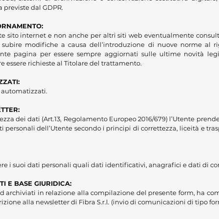
a previste dal GDPR.
IORNAMENTO:
nte sito internet e non anche per altri siti web eventualmente consult
ò subire modifiche a causa dell’introduzione di nuove norme al rig
nte pagina per essere sempre aggiornati sulle ultime novità legis
essere richieste al Titolare del trattamento.
ZATI:
i automatizzati.
TTER:
urezza dei dati (Art.13, Regolamento Europeo 2016/679) l’Utente pr
i personali dell’Utente secondo i principi di correttezza, liceità e tra
i suoi dati personali quali dati identificativi, anagrafici e dati di co
TI E BASE GIURIDICA:
 ed archiviati in relazione alla compilazione del presente form, ha co
crizione alla newsletter di Fibra S.r.l. (invio di comunicazioni di tipo 