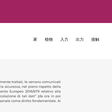
家
植物
入力
出力
接触
lmente trattati, le verrano comunicati
la sicurezza, nel pieno rispetto della
mento Europeo 2016/679 relativo alla
olazione di tali dati” (da ora in poi
rsonale come diritto fondamentale. Ai