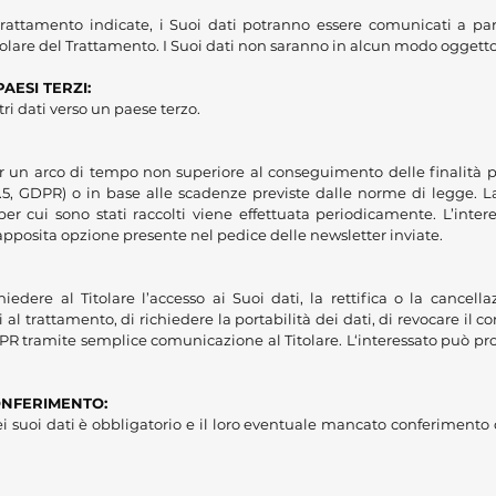
di trattamento indicate, i Suoi dati potranno essere comunicati a pa
tolare del Trattamento. I Suoi dati non saranno in alcun modo oggetto 
AESI TERZI:
tri dati verso un paese terzo.
er un arco di tempo non superiore al conseguimento delle finalità per
t.5, GDPR) o in base alle scadenze previste dalle norme di legge. La
 per cui sono stati raccolti viene effettuata periodicamente. L’inter
 apposita opzione presente nel pedice delle newsletter inviate.
hiedere al Titolare l’accesso ai Suoi dati, la rettifica o la cancella
i al trattamento, di richiedere la portabilità dei dati, di revocare il
l GDPR tramite semplice comunicazione al Titolare. L‘interessato può p
ONFERIMENTO:
i suoi d
ati è obbligatorio e il loro eventuale mancato conferiment