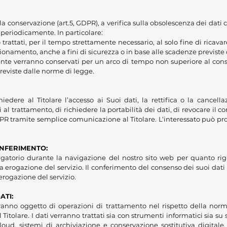
la conservazione (art.5, GDPR), a verifica sulla obsolescenza dei dati c
a periodicamente. In particolare:
trattati, per il tempo strettamente necessario, al solo fine di ricavar
nzionamento, anche a fini di sicurezza o in base alle scadenze previste
tente verranno conservati per un arco di tempo non superiore al cons
previste dalle norme di legge.
hiedere al Titolare l’accesso ai Suoi dati, la rettifica o la cancella
i al trattamento, di richiedere la portabilità dei dati, di revocare il
l GDPR tramite semplice comunicazione al Titolare. L‘interessato può p
NFERIMENTO:
igatorio durante la navigazione del nostro sito web per quanto rigu
a erogazione del servizio. Il conferimento del consenso dei suoi dati 
rogazione del servizio.
ATI:
meranno oggetto di operazioni di trattamento nel rispetto della norm
el Titolare. I dati verranno trattati sia con strumenti informatici sia su
loud, sistemi di archiviazione e conservazione sostitutiva digitale