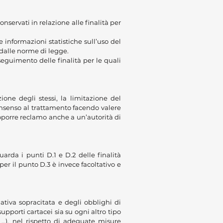
onservati in relazione alle finalità per
e informazioni statistiche sull’uso del
 dalle norme di legge.
eguimento delle finalità per le quali
zione degli stessi, la limitazione del
 consenso al trattamento facendo valere
roporre reclamo anche a un’autorità di
arda i punti D.1 e D.2 delle finalità
per il punto D.3 è invece facoltativo e
ativa sopracitata e degli obblighi di
 supporti cartacei sia su ogni altro tipo
, …), nel rispetto di adeguate misure