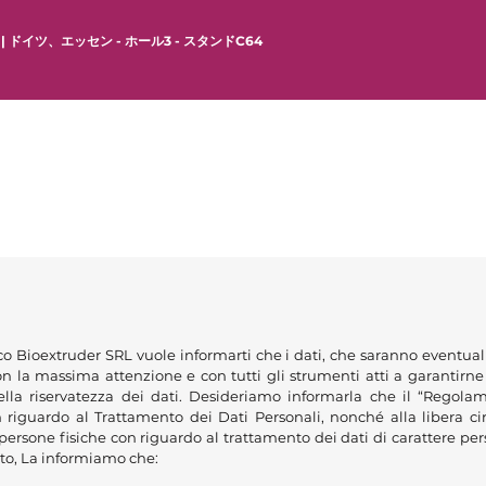
日 | ドイツ、エッセン - ホール3 - スタンドC64
eco Bioextruder SRL vuole informarti che i dati, che saranno eventua
con la massima attenzione e con tutti gli strumenti atti a garantirne 
lla riservatezza dei dati. Desideriamo informarla che il “Regola
 riguardo al Trattamento dei Dati Personali, nonché alla libera circ
persone fisiche con riguardo al trattamento dei dati di carattere pe
nto, La informiamo che: