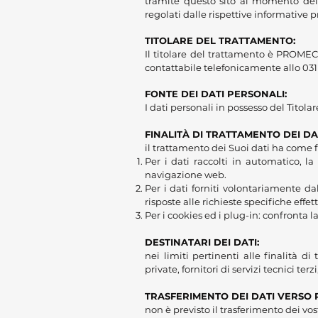
tramite questo sito al momento dell’
regolati dalle rispettive informative p
TITOLARE DEL TRATTAMENTO:
Il titolare del trattamento è PROMEC
contattabile telefonicamente allo 031 
FONTE DEI DATI PERSONALI:
I dati personali in possesso del Titola
FINALITÀ DI TRATTAMENTO DEI DAT
il trattamento dei Suoi dati ha come f
Per i dati raccolti in automatico, la
navigazione web.
Per i dati forniti volontariamente dall
risposte alle richieste specifiche effet
Per i cookies ed i plug-in: confronta l
DESTINATARI DEI DATI:
nei limiti pertinenti alle finalità 
private, fornitori di servizi tecnici t
TRASFERIMENTO DEI DATI VERSO P
non è previsto il trasferimento dei vos