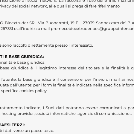
iscrizione al social network. La raccolta e l’uso delle informazio
rivacy dei social network, alle quali si prega di fare riferimento.
O Bioextruder SRL Via Buonarrotti, 19 E – 27039 Sannazzaro de’ Bur
267331 o all’indirizzo mail
promecobioextruder.pec@gruppointercom
re sono raccolti direttamente presso l’interessato.
I E BASE GIURIDICA:
inalità e base giuridica:
 base giuridica è il legittimo interesse del titolare e la finalità è 
’utente, la base giuridica è il consenso e, per l’invio di mail ai nostr
tuate dall’utente; per i form la finalità è indicata nella specifica infor
a specifica cookies policy.
di trattamento indicate, i Suoi dati potranno essere comunicati a pa
erzi, hosting provider, società informatiche, agenzie di comunicazione…
AESI TERZI:
tri dati verso un paese terzo.