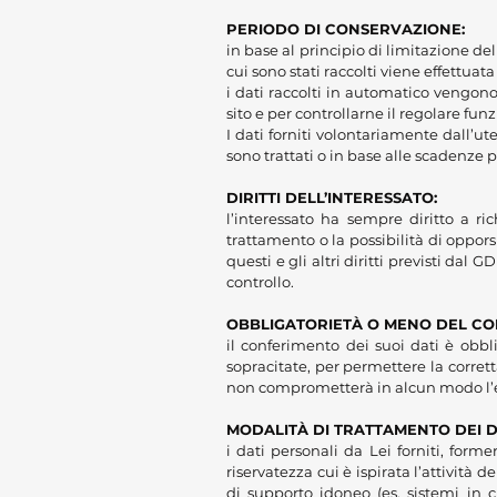
PERIODO DI CONSERVAZIONE:
in base al principio di limitazione del
cui sono stati raccolti viene effettuat
i dati raccolti in automatico vengono 
sito e per controllarne il regolare fu
I dati forniti volontariamente dall’u
sono trattati o in base alle scadenze 
DIRITTI DELL’INTERESSATO:
l’interessato ha sempre diritto a ric
trattamento o la possibilità di oppors
questi e gli altri diritti previsti da
controllo.
OBBLIGATORIETÀ O MENO DEL CO
il conferimento dei suoi dati è obbl
sopracitate, per permettere la corrett
non comprometterà in alcun modo l’e
MODALITÀ DI TRATTAMENTO DEI D
i dati personali da Lei forniti, for
riservatezza cui è ispirata l’attività d
di supporto idoneo (es. sistemi in c