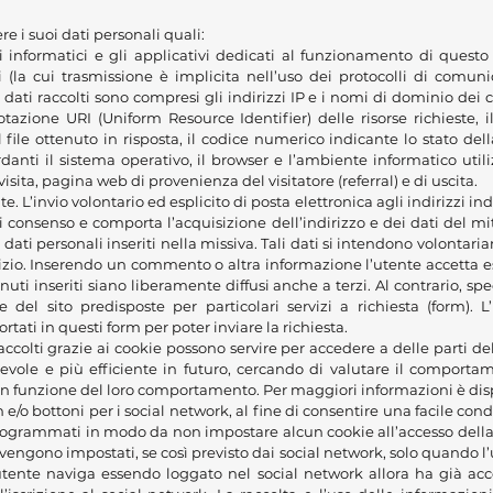
 i suoi dati personali quali:
i informatici e gli applicativi dedicati al funzionamento di questo 
(la cui trasmissione è implicita nell’uso dei protocolli di comun
 i dati raccolti sono compresi gli indirizzi IP e i nomi di dominio dei 
notazione URI (Uniform Resource Identifier) delle risorse richieste, 
 file ottenuto in risposta, il codice numerico indicante lo stato dell
ardanti il sistema operativo, il browser e l’ambiente informatico util
 visita, pagina web di provenienza del visitatore (referral) e di uscita.
. L’invio volontario ed esplicito di posta elettronica agli indirizzi ind
 consenso e comporta l’acquisizione dell’indirizzo e dei dati del mi
i dati personali inseriti nella missiva. Tali dati si intendono volonta
vizio. Inserendo un commento o altra informazione l’utente accetta e
uti inseriti siano liberamente diffusi anche a terzi. Al contrario, sp
e del sito predisposte per particolari servizi a richiesta (form).
ortati in questi form per poter inviare la richiesta.
 raccolti grazie ai cookie possono servire per accedere a delle parti del
evole e più efficiente in futuro, cercando di valutare il comporta
 in funzione del loro comportamento. Per maggiori informazioni è dis
 e/o bottoni per i social network, al fine di consentire una facile cond
 programmati in modo da non impostare alcun cookie all’accesso della
engono impostati, se così previsto dai social network, solo quando l’u
utente naviga essendo loggato nel social network allora ha già acco