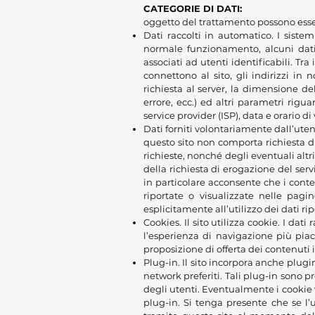
CATEGORIE DI DATI:
oggetto del trattamento possono essere
Dati raccolti in automatico. I sistem
normale funzionamento, alcuni dati 
associati ad utenti identificabili. Tra
connettono al sito, gli indirizzi in 
richiesta al server, la dimensione del
errore, ecc.) ed altri parametri rigu
service provider (ISP), data e orario di
Dati forniti volontariamente dall’utente
questo sito non comporta richiesta di
richieste, nonché degli eventuali altr
della richiesta di erogazione del ser
in particolare acconsente che i conten
riportate o visualizzate nelle pagin
esplicitamente all’utilizzo dei dati rip
Cookies. Il sito utilizza cookie. I dati
l’esperienza di navigazione più piac
proposizione di offerta dei contenuti
Plug-in. Il sito incorpora anche plugin
network preferiti. Tali plug-in sono
degli utenti. Eventualmente i cookie v
plug-in. Si tenga presente che se l’