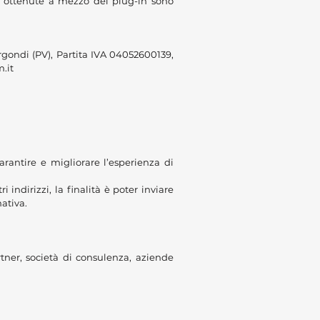
ni ottenute a mezzo del plug-in sono
gondi (PV), Partita IVA 04052600139,
.it
garantire e migliorare l’esperienza di
i indirizzi, la finalità è poter inviare
mativa.
rtner, società di consulenza, aziende