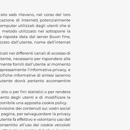
sito web rilevano, nel corso del loro
icazione di Internet) potenzialmente
computer utilizzati dagli utenti che si
il metodo utilizzato nel sottoporre la
a risposta data dal server (buon fine,
izzato dall’utente, nome dell’internet
icati nei differenti canali di accesso di
ttente, necessario per rispondere alle
riamente forniti dall’utente al momento
spressamente l’informativa privacy, e
ecifiche informative di sintesi saranno
 L’utente dovrà pertanto acconsentire
 sito o per fini statistici o per rendere
mento degli utenti e di modificare la
ponibile una apposita cookie policy.
ivisione dei contenuti sui vostri social
 pagina, per salvaguardare la privacy
tente fa effettivo e volontario uso del
nsentito all’uso dei cookie veicolati