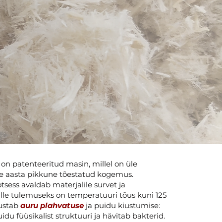
on patenteeritud masin, millel on üle
e aasta pikkune tõestatud kogemus.
tsess avaldab materjalile survet ja
lle tulemuseks on temperatuuri tõus kuni 125
justab
auru plahvatuse
ja puidu kiustumise:
u füüsikalist struktuuri ja hävitab bakterid.