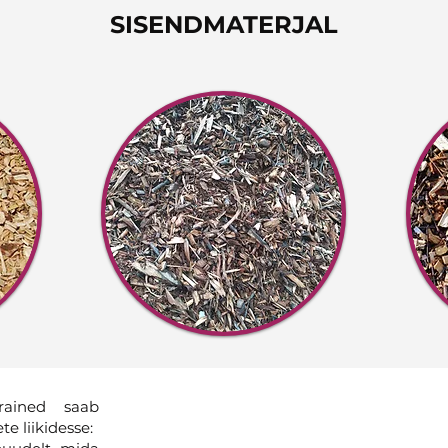
SISENDMATERJAL
orained saab
e liikidesse: