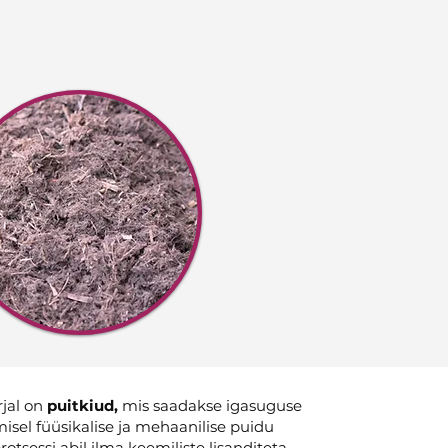
jal on
puitkiud,
mis saadakse igasuguse
isel füüsikalise ja mehaanilise puidu
rotsessi abil ilma keemiliste lisanditeta.