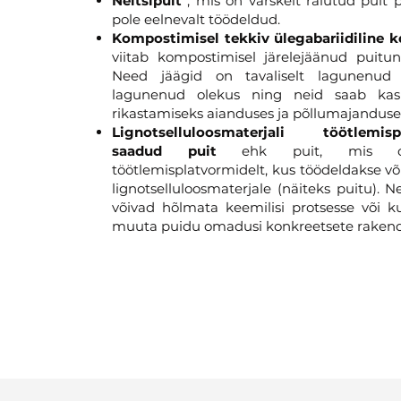
Neitsipuit
, mis on värskelt raiutud puit 
pole eelnevalt töödeldud.
Kompostimisel tekkiv ülegabariidiline 
viitab kompostimisel järelejäänud puitun
Need jäägid on tavaliselt lagunenud v
lagunenud olekus ning neid saab kas
rikastamiseks aianduses ja põllumajanduse
Lignotselluloosmaterjali töötlemisp
saadud puit
ehk puit, mis o
töötlemisplatvormidelt, kus töödeldakse võ
lignotselluloosmaterjale (näiteks puitu). 
võivad hõlmata keemilisi protsesse või ku
muuta puidu omadusi konkreetsete rakend