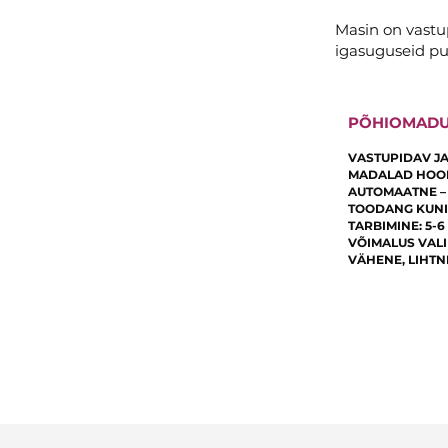
Masin on vastu
igasuguseid pu
PÕHIOMAD
VASTUPIDAV J
MADALAD HOO
AUTOMAATNE –
TOODANG KUNI
TARBIMINE: 5-6
VÕIMALUS VALI
VÄHENE, LIHTN