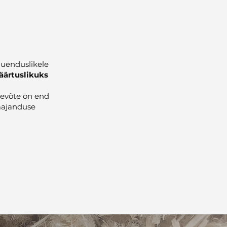
uenduslikele
äärtuslikuks
tevõte on end
majanduse