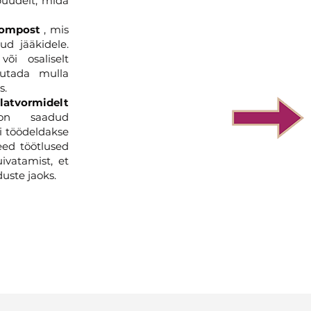
puudelt, mida
kompost
, mis
ud jääkidele.
õi osaliselt
utada mulla
s.
latvormidelt
n saadud
i töödeldakse
Need töötlused
ivatamist, et
uste jaoks.