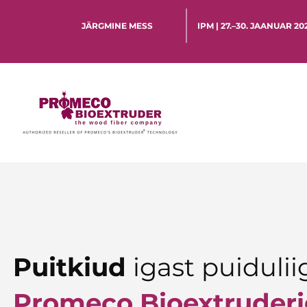
JÄRGMINE MESS
IPM | 27.–30. JAANUAR 2
Puitkiud
igast puidulii
Promeco
Bioextruder