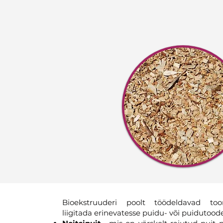
Bioekstruuderi poolt töödeldavad to
liigitada erinevatesse puidu- või puidutoodet