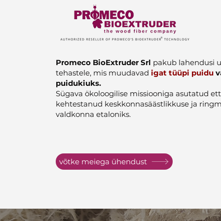
Promeco BioExtruder Srl
pakub lahendusi u
tehastele, mis muudavad
igat tüüpi puidu
v
puidukiuks.
Sügava ökoloogilise missiooniga asutatud et
kehtestanud keskkonnasäästlikkuse ja ring
valdkonna etaloniks.
võtke meiega ühendust