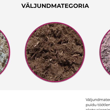
VÄLJUNDMATEGORIA
Väljundmater
puidu töötlem
ekstrusioonip